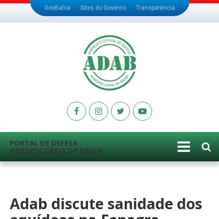
GovBahia
Sites do Governo
Transparência
PORTAL DE DEFESA
AGROPECUÁRIA DA BAHIA
Adab discute sanidade dos