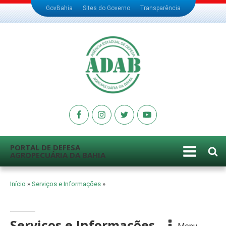
GovBahia
Sites do Governo
Transparência
PORTAL DE DEFESA
AGROPECUÁRIA DA BAHIA
Início
»
Serviços e Informações
»
Serviços e Informações