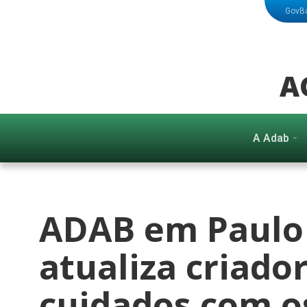
GovB
A
A Adab
ADAB em Paulo
atualiza criado
cuidados com o