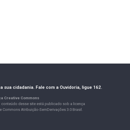
a sua cidadania. Fale com a Ouvidoria, ligue 162.
ça Creative Commons
 conteúdo desse site está publicado sob a licença
ve Commons Atribuição-SemDerivações 3.0 Brasil.