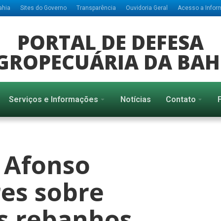
ahia
Sites do Governo
Transparência
Ouvidoria Geral
Acesso a Info
PORTAL DE DEFESA
GROPECUÁRIA DA BAH
Serviços e Informações
Notícias
Contato
 Afonso
res sobre
s rebanhos