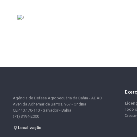
Exerç
Agência de Defesa Agropecuária da Bahia - ADAB
Licen
Avenida Adhemar de Barros, 967 - Ondina
Todo o
CEP 40.170-110 - Salvador - Bahia
Creati
(71) 3194-2000
Localização