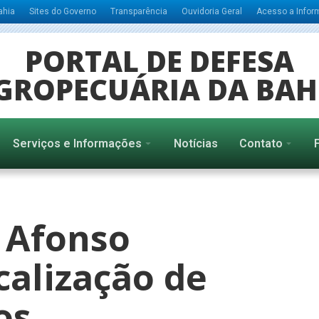
ahia
Sites do Governo
Transparência
Ouvidoria Geral
Acesso a Info
PORTAL DE DEFESA
GROPECUÁRIA DA BAH
Serviços e Informações
Notícias
Contato
 Afonso
scalização de
os