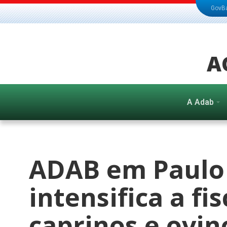
GovB
A
A Adab
ADAB em Paulo
intensifica a fi
caprinos e ovin