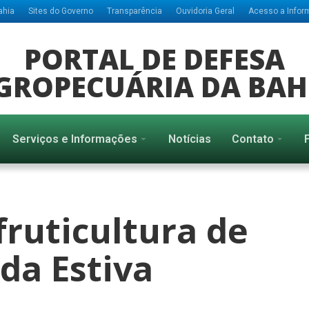
ahia
Sites do Governo
Transparência
Ouvidoria Geral
Acesso a Info
PORTAL DE DEFESA
GROPECUÁRIA DA BAH
Serviços e Informações
Notícias
Contato
fruticultura de
da Estiva