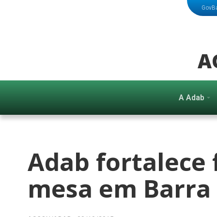
GovB
A
A Adab
Adab fortalece 
mesa em Barra 