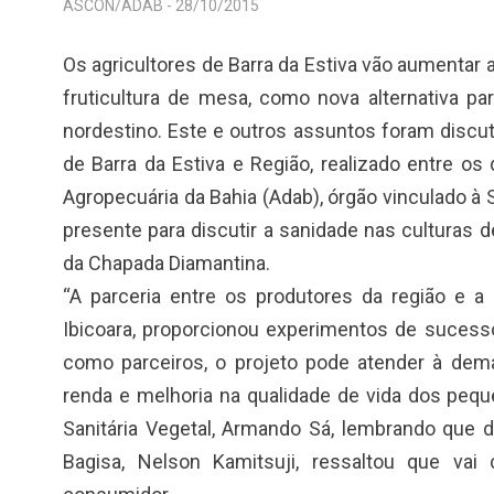
ASCON/ADAB -
28/10/2015
Os agricultores de Barra da Estiva vão aumentar 
fruticultura de mesa, como nova alternativa p
nordestino. Este e outros assuntos foram discut
de Barra da Estiva e Região, realizado entre o
Agropecuária da Bahia (Adab), órgão vinculado à S
presente para discutir a sanidade nas culturas de
da Chapada Diamantina.
“A parceria entre os produtores da região e a
Ibicoara, proporcionou experimentos de sucesso
como parceiros, o projeto pode atender à de
renda e melhoria na qualidade de vida dos peque
Sanitária Vegetal, Armando Sá, lembrando que d
Bagisa, Nelson Kamitsuji, ressaltou que va