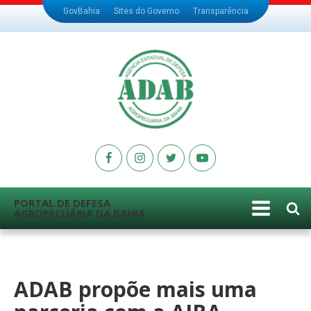
GovBahia
Sites do Governo
Transparência
PORTAL DE DEFESA
AGROPECUÁRIA DA BAHIA
ADAB propõe mais uma