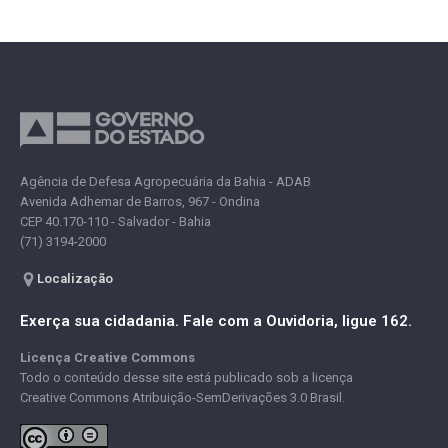
Agência de Defesa Agropecuária da Bahia - ADAB
Avenida Adhemar de Barros, 967 - Ondina
CEP 40.170-110 - Salvador - Bahia
(71) 3194-2000
Localização
Exerça sua cidadania. Fale com a Ouvidoria, ligue 162.
Licença Creative Commons
Todo o conteúdo desse site está publicado sob a licença
Creative Commons Atribuição-SemDerivações 3.0 Brasil.