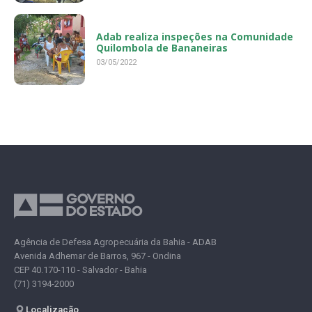
Adab realiza inspeções na Comunidade
Quilombola de Bananeiras
03/05/2022
Agência de Defesa Agropecuária da Bahia - ADAB
Avenida Adhemar de Barros, 967 - Ondina
CEP 40.170-110 - Salvador - Bahia
(71) 3194-2000
Localização