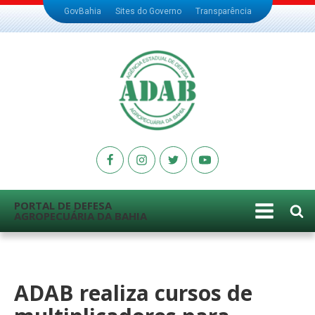
GovBahia
Sites do Governo
Transparência
PORTAL DE DEFESA
AGROPECUÁRIA DA BAHIA
ADAB realiza cursos de