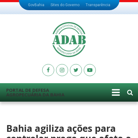
GovBahia
Sites do Governo
Transparência
PORTAL DE DEFESA
AGROPECUÁRIA DA BAHIA
Bahia agiliza ações para