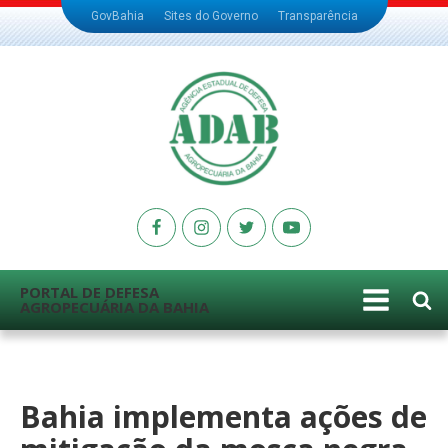
GovBahia
Sites do Governo
Transparência
PORTAL DE DEFESA
AGROPECUÁRIA DA BAHIA
Bahia implementa ações de