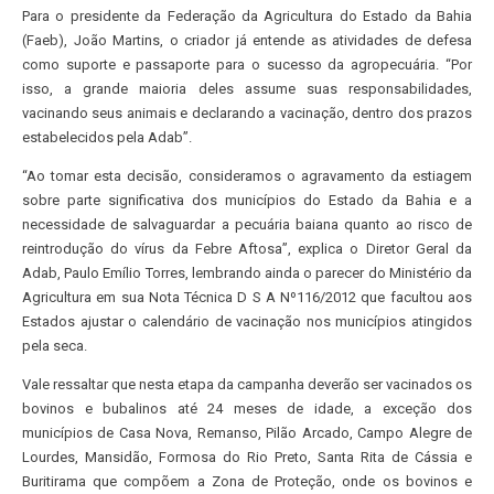
Para o presidente da Federação da Agricultura do Estado da Bahia
(Faeb), João Martins, o criador já entende as atividades de defesa
como suporte e passaporte para o sucesso da agropecuária. “Por
isso, a grande maioria deles assume suas responsabilidades,
vacinando seus animais e declarando a vacinação, dentro dos prazos
estabelecidos pela Adab”.
“Ao tomar esta decisão, consideramos o agravamento da estiagem
sobre parte significativa dos municípios do Estado da Bahia e a
necessidade de salvaguardar a pecuária baiana quanto ao risco de
reintrodução do vírus da Febre Aftosa”, explica o Diretor Geral da
Adab, Paulo Emílio Torres, lembrando ainda o parecer do Ministério da
Agricultura em sua Nota Técnica D S A Nº116/2012 que facultou aos
Estados ajustar o calendário de vacinação nos municípios atingidos
pela seca.
Vale ressaltar que nesta etapa da campanha deverão ser vacinados os
bovinos e bubalinos até 24 meses de idade, a exceção dos
municípios de Casa Nova, Remanso, Pilão Arcado, Campo Alegre de
Lourdes, Mansidão, Formosa do Rio Preto, Santa Rita de Cássia e
Buritirama que compõem a Zona de Proteção, onde os bovinos e