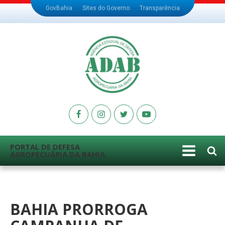
GovBahia
Sites do Governo
Transparência
PORTAL DE DEFESA
AGROPECUÁRIA DA BAHIA
BAHIA PRORROGA