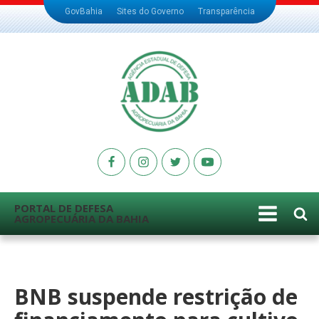
GovBahia
Sites do Governo
Transparência
PORTAL DE DEFESA
AGROPECUÁRIA DA BAHIA
BNB suspende restrição de