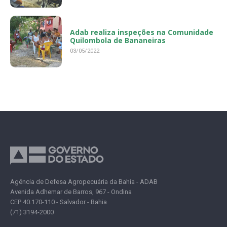
Adab realiza inspeções na Comunidade
Quilombola de Bananeiras
03/05/2022
Agência de Defesa Agropecuária da Bahia - ADAB
Avenida Adhemar de Barros, 967 - Ondina
CEP 40.170-110 - Salvador - Bahia
(71) 3194-2000