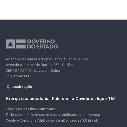
Agência de Defesa Agropecuária da Bahia - ADAB
Avenida Adhemar de Barros, 967 - Ondina
CEP 40.170-110 - Salvador - Bahia
(71) 3194-2000
Localização
Exerça sua cidadania. Fale com a Ouvidoria, ligue 162.
Licença Creative Commons
Todo o conteúdo desse site está publicado sob a licença
Creative Commons Atribuição-SemDerivações 3.0 Brasil.