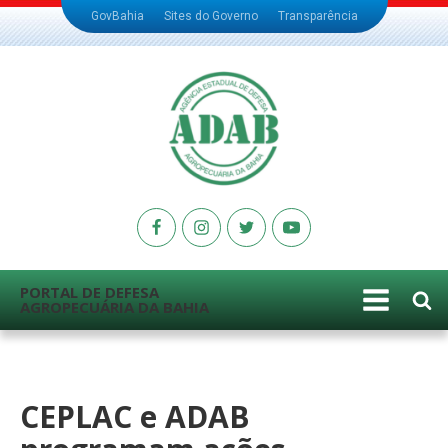
GovBahia
Sites do Governo
Transparência
PORTAL DE DEFESA
AGROPECUÁRIA DA BAHIA
CEPLAC e ADAB