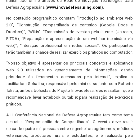
transmitido online através da Rede de Inovação Tecnológica para
Defesa Agropecuária (
www.inovadefesa.ning.com
).
No conteúdo programático constam “Introdução ao ambiente web
2.0”, “Construção compartilhada de conteúco (Google Docs e
Dropbox)”, “Wikis”, “Transmissão de eventos pela internet (Ustream,
RITDA), “Preparação e apresentação de um webinar (seminário via
web)”, “Interação profissional em redes sociais”. Os participantes
terão também a chance de realizar exercícios práticos no computador.
“Nosso objetivo é apresentar os principais conceitos e aplicativos
web 2.0 utilizados no gerenciamento de informações, dando
prioridade às ferramentas acessadas pela internet”, explica a
facilitadora Sofia Iba, responsável pelo mini-curso junto com Roberto
Takata, ambos bolsistas do Projeto Inovadefesa. Eles ressaltam que é
recomendável levar notebook ou tablet para realização de exercícios
práticos.
A III Conferência Nacional de Defesa Agropecuária tem como tema
central a “Responsabilidade Compartilhada”. O evento deve reunir
cerca de quatro mil pessoas entre engenheiros agrônomos, médicos
veterinários, produtores rurais e estudantes, e é realizado pela