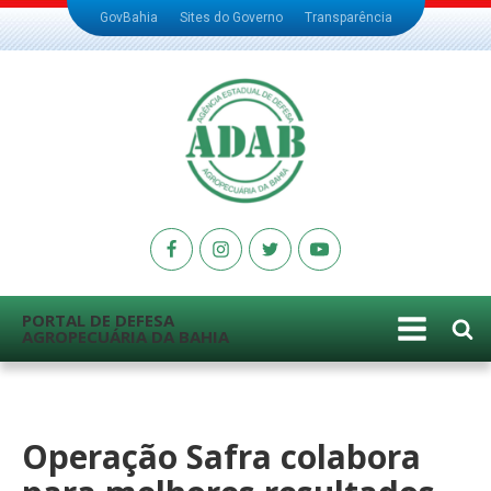
GovBahia
Sites do Governo
Transparência
PORTAL DE DEFESA
AGROPECUÁRIA DA BAHIA
Operação Safra colabora