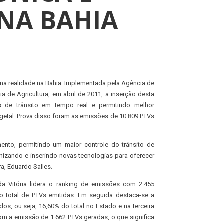
NA BAHIA
uma realidade na Bahia. Implementada pela Agência de
a de Agricultura, em abril de 2011, a inserção desta
s de trânsito em tempo real e permitindo melhor
egetal. Prova disso foram as emissões de 10.809 PTVs
ento, permitindo um maior controle do trânsito de
izando e inserindo novas tecnologias para oferecer
ra, Eduardo Salles.
a Vitória lidera o ranking de emissões com 2.455
o total de PTVs emitidas. Em seguida destaca-se a
s, ou seja, 16,60% do total no Estado e na terceira
m a emissão de 1.662 PTVs geradas, o que significa