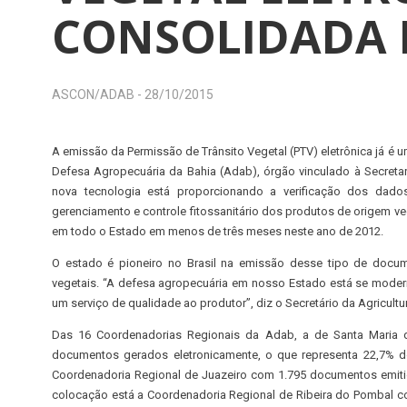
CONSOLIDADA 
ASCON/ADAB -
28/10/2015
A emissão da Permissão de Trânsito Vegetal (PTV) eletrônica já é 
Defesa Agropecuária da Bahia (Adab), órgão vinculado à Secretari
nova tecnologia está proporcionando a verificação dos dado
gerenciamento e controle fitossanitário dos produtos de origem v
em todo o Estado em menos de três meses neste ano de 2012.
O estado é pioneiro no Brasil na emissão desse tipo de docum
vegetais. “A defesa agropecuária em nosso Estado está se modern
um serviço de qualidade ao produtor”, diz o Secretário da Agricultu
Das 16 Coordenadorias Regionais da Adab, a de Santa Maria d
documentos gerados eletronicamente, o que representa 22,7% d
Coordenadoria Regional de Juazeiro com 1.795 documentos emitido
colocação está a Coordenadoria Regional de Ribeira do Pombal co