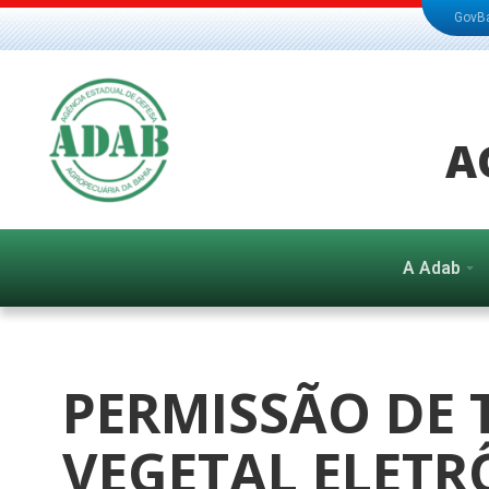
GovB
A
A Adab
PERMISSÃO DE 
VEGETAL ELETR