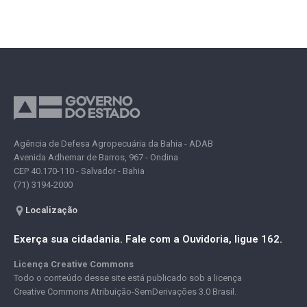
Agência de Defesa Agropecuária da Bahia - ADAB
Avenida Adhemar de Barros, 967 - Ondina
CEP 40.170-110 - Salvador - Bahia
(71) 3194-2000
Localização
Exerça sua cidadania. Fale com a Ouvidoria, ligue 162.
Licença Creative Commons
Todo o conteúdo desse site está publicado sob a licença
Creative Commons Atribuição-SemDerivações 3.0 Brasil.