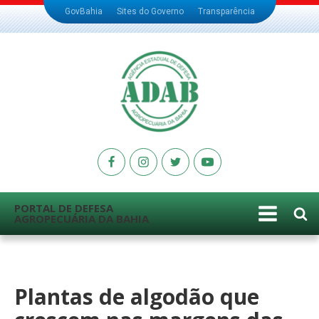
GovBahia
Sites do Governo
Transparência
PORTAL DE DEFESA
AGROPECUÁRIA DA BAHIA
Plantas de algodão que