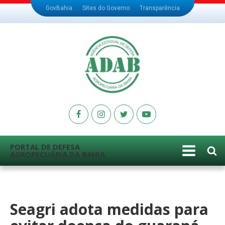
GovBahia
Sites do Governo
Transparência
PORTAL DE DEFESA
AGROPECUÁRIA DA BAHIA
Seagri adota medidas para