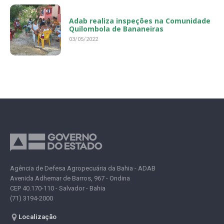
Adab realiza inspeções na Comunidade
Quilombola de Bananeiras
03/05/2022
Agência de Defesa Agropecuária da Bahia - ADAB
Avenida Adhemar de Barros, 967 - Ondina
CEP 40.170-110 - Salvador - Bahia
(71) 3194-2000
Localização