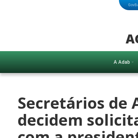
GovB
A
A Adab
Secretários de 
decidem solicit
com a presiden