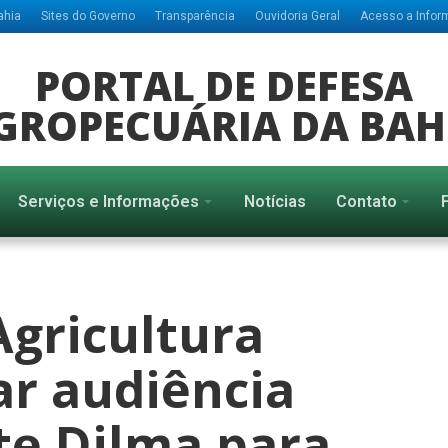
ahia
Sites do Governo
Transparência
Ouvidoria Geral
Acesso a Info
PORTAL DE DEFESA
GROPECUÁRIA DA BAH
Serviços e Informações
Notícias
Contato
Agricultura
ar audiência
te Dilma para