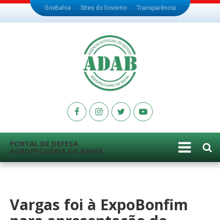
GovBahia
Sites do Governo
Transparência
PORTAL DE DEFESA
AGROPECUÁRIA DA BAHIA
Vargas foi à ExpoBonfim