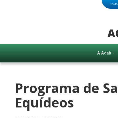
GovB
A
A Adab
Programa de Sa
Equídeos